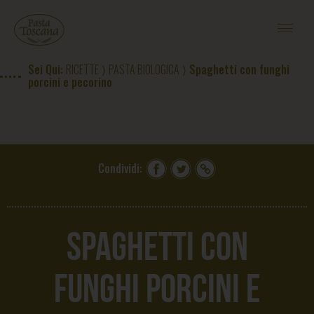
RICETTE PASTA TOSCANA
CONTEST PASTA D'ESTATE
#CASAPASTATOSCANA
Sei Qui:
RICETTE
⟩
PASTA BIOLOGICA
⟩ Spaghetti con funghi
MAGAZINE
porcini e pecorino
L'ORIGINE DEL GRANO
IL PASTIFICIO
CONTATTI
ACQUISTA
Condividi:
EN
|
RU
|
US
Spaghetti con
funghi porcini e