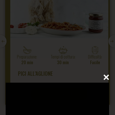
Preparazione:
Tempi di cottura:
Difficoltà:
20 min
30 min
Facile
PICI ALL’AGLIONE
LEGGI LA RICETTA COMPLETA