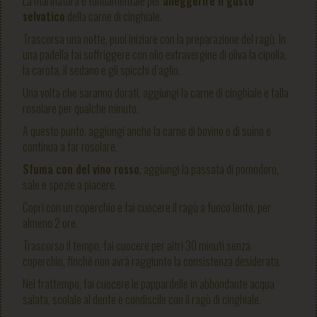
La marinatura è fondamentale per
alleggerire il gusto
selvatico
della carne di cinghiale.
Trascorsa una notte, puoi iniziare con la preparazione del ragù. In
una padella fai soffriggere con olio extravergine di oliva la cipolla,
la carota, il sedano e gli spicchi d’aglio.
Una volta che saranno dorati, aggiungi la carne di cinghiale e falla
rosolare per qualche minuto.
A questo punto, aggiungi anche la carne di bovino e di suino e
continua a far rosolare.
Sfuma con del vino rosso
, aggiungi la passata di pomodoro,
sale e spezie a piacere.
Copri con un coperchio e fai cuocere il ragù a fuoco lento, per
almeno 2 ore.
Trascorso il tempo, fai cuocere per altri 30 minuti senza
coperchio, finché non avrà raggiunto la consistenza desiderata.
Nel frattempo, fai cuocere le pappardelle in abbondante acqua
salata, scolale al dente e condiscile con il ragù di cinghiale.