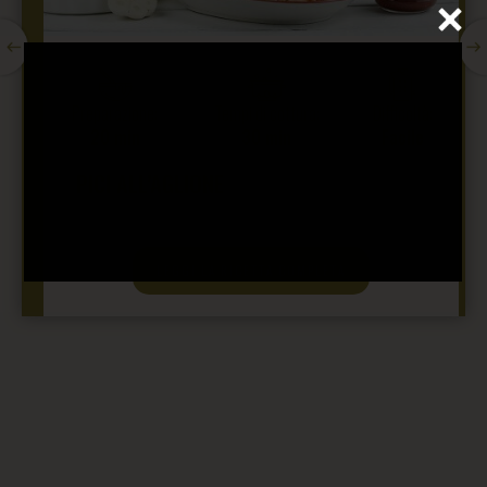
Preparazione:
Tempi di cottura:
Difficoltà:
20 min
30 min
Facile
PICI ALL’AGLIONE
LEGGI LA RICETTA COMPLETA