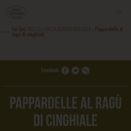
RICETTE PASTA TOSCANA
CONTEST PASTA D'ESTATE
#CASAPASTATOSCANA
Sei Qui:
RICETTE
⟩
PASTA ALL'UOVO BIOLOGICA
⟩ Pappardelle al
MAGAZINE
ragù di cinghiale
L'ORIGINE DEL GRANO
IL PASTIFICIO
CONTATTI
ACQUISTA
Condividi:
EN
|
RU
|
US
Pappardelle al ragù
di cinghiale