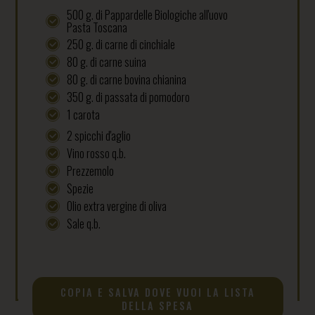
500 g. di Pappardelle Biologiche all'uovo
Pasta Toscana
250 g. di carne di cinchiale
80 g. di carne suina
80 g. di carne bovina chianina
350 g. di passata di pomodoro
1 carota
2 spicchi d'aglio
Vino rosso q.b.
Prezzemolo
Spezie
Olio extra vergine di oliva
Sale q.b.
COPIA E SALVA DOVE VUOI LA LISTA
DELLA SPESA