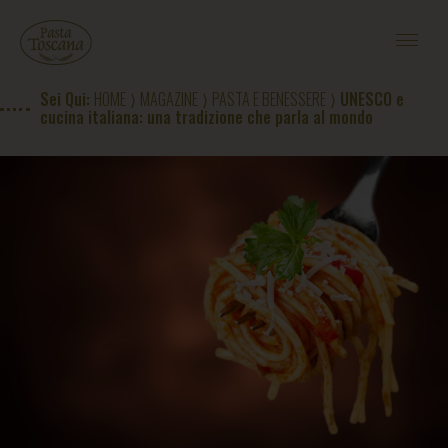
RICETTE PASTA TOSCANA
CONTEST PASTA D'ESTATE
#CASAPASTATOSCANA
Sei Qui:
HOME
⟩
MAGAZINE
⟩
PASTA E BENESSERE
⟩ UNESCO e
MAGAZINE
cucina italiana: una tradizione che parla al mondo
L'ORIGINE DEL GRANO
IL PASTIFICIO
CONTATTI
ACQUISTA
EN
|
RU
|
US