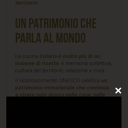
territorio
.
Un patrimonio che
parla al mondo
La cucina italiana è
molto più di un
insieme di ricette
: è memoria collettiva,
cultura del territorio, relazione e cura.
Il riconoscimento UNESCO celebra
un
patrimonio immateriale che continua
a vivere ogni giorno nelle case
,
nelle
famiglie e nelle tradizioni locali
,
raccontando al mondo l’autenticità, la
biodiversità e il valore della nostra
identità gastronomica
.