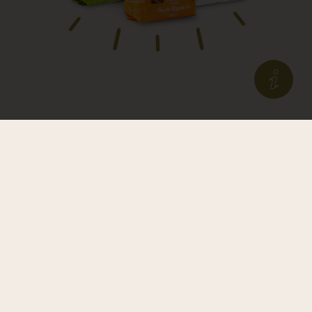
HOME
Pastificio Fabianelli S.p.A
PASTA DI SEMOLA DI GRANO DURO
via Sant'Antonino, 107
PASTA ALL'UOVO BIOLOGICA
52043 Castiglion Fiorentino (AR)